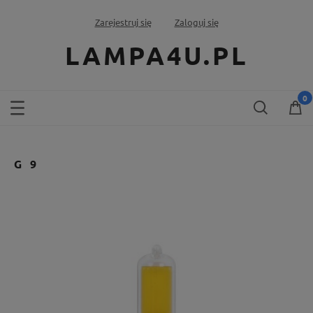
Zarejestruj się
Zaloguj się
LAMPA4U.PL
G 9