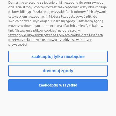
Domyślnie włączone są jedynie pliki niezbędne do poprawnego
działania strony. Poniżej możesz zaakceptować wszystkie rodzaje
plików, klikając "Zaakceptuj wszystkie", lub odmówić ich używania
(z wyjątkiem niezbędnych). Możesz też dostosować pliki do
swoich potrzeb, wybierając "Dostosuj zgody". Udzieloną zgodę
możesz w dowolnym momencie wycofać lub zmienić, klikając w
link "Ustawienia plików cookies" na dole strony.
Szczegóły o używanych przez nas plikach cookie oraz zasadach
przetwarzania danych osobowych znajdziesz w Polityce
prywatności.
zaakceptuj tylko niezbędne
dostosuj zgody
ŻARÓWKA G9 LED LENS 3W 4000K
zaakceptuj wszystkie
29,00 zł
Do koszyka