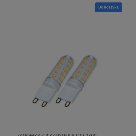
Do koszyka
ŻARÓWKA G9 KAPSUŁKA 929-2300