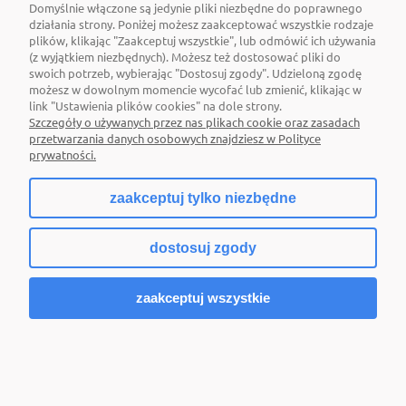
Domyślnie włączone są jedynie pliki niezbędne do poprawnego
działania strony. Poniżej możesz zaakceptować wszystkie rodzaje
plików, klikając "Zaakceptuj wszystkie", lub odmówić ich używania
(z wyjątkiem niezbędnych). Możesz też dostosować pliki do
swoich potrzeb, wybierając "Dostosuj zgody". Udzieloną zgodę
możesz w dowolnym momencie wycofać lub zmienić, klikając w
link "Ustawienia plików cookies" na dole strony.
Szczegóły o używanych przez nas plikach cookie oraz zasadach
przetwarzania danych osobowych znajdziesz w Polityce
prywatności.
zaakceptuj tylko niezbędne
dostosuj zgody
Oprawa oświetleniowa GLENDALE 60 BATTEN
LED3000K WHITE
zaakceptuj wszystkie
54,80 zł
Do koszyka