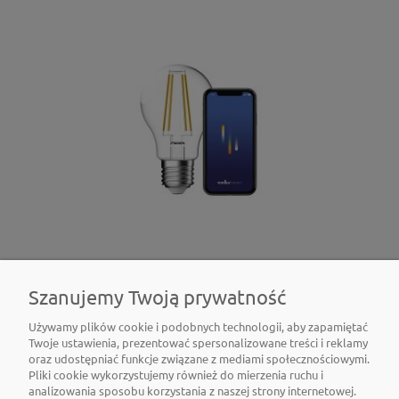
Żarówka Smart E27 A60 2200-6500 kelwinów
Szanujemy Twoją prywatność
600 lumenów przezroczysta
Używamy plików cookie i podobnych technologii, aby zapamiętać
42,10 zł
Twoje ustawienia, prezentować spersonalizowane treści i reklamy
oraz udostępniać funkcje związane z mediami społecznościowymi.
Pliki cookie wykorzystujemy również do mierzenia ruchu i
Do koszyka
analizowania sposobu korzystania z naszej strony internetowej.