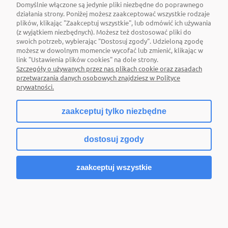
Domyślnie włączone są jedynie pliki niezbędne do poprawnego
działania strony. Poniżej możesz zaakceptować wszystkie rodzaje
plików, klikając "Zaakceptuj wszystkie", lub odmówić ich używania
(z wyjątkiem niezbędnych). Możesz też dostosować pliki do
swoich potrzeb, wybierając "Dostosuj zgody". Udzieloną zgodę
możesz w dowolnym momencie wycofać lub zmienić, klikając w
link "Ustawienia plików cookies" na dole strony.
Szczegóły o używanych przez nas plikach cookie oraz zasadach
przetwarzania danych osobowych znajdziesz w Polityce
prywatności.
zaakceptuj tylko niezbędne
dostosuj zgody
zaakceptuj wszystkie
Żarówka Smart E27 A60 2200-6500 kelwinów
560 lumenów biała