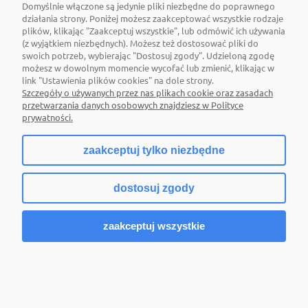
Domyślnie włączone są jedynie pliki niezbędne do poprawnego
działania strony. Poniżej możesz zaakceptować wszystkie rodzaje
plików, klikając "Zaakceptuj wszystkie", lub odmówić ich używania
(z wyjątkiem niezbędnych). Możesz też dostosować pliki do
swoich potrzeb, wybierając "Dostosuj zgody". Udzieloną zgodę
możesz w dowolnym momencie wycofać lub zmienić, klikając w
link "Ustawienia plików cookies" na dole strony.
Szczegóły o używanych przez nas plikach cookie oraz zasadach
przetwarzania danych osobowych znajdziesz w Polityce
prywatności.
zaakceptuj tylko niezbędne
dostosuj zgody
zaakceptuj wszystkie
Roślina doniczkowa Drzewko topiary 5244 50
cm I EKKW2704