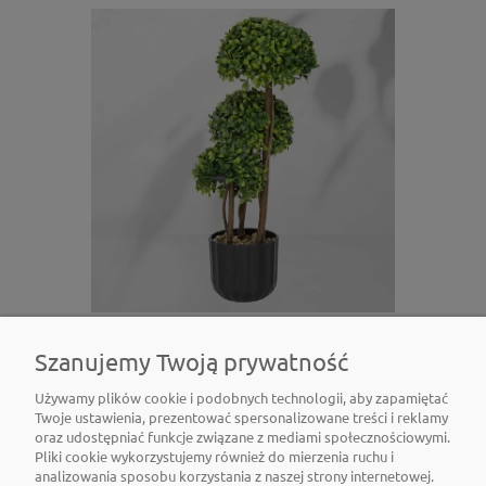
Roślina doniczkowa Bukszpan 5256 50 cm I
Szanujemy Twoją prywatność
EKKW2705
Używamy plików cookie i podobnych technologii, aby zapamiętać
76,86 zł
Twoje ustawienia, prezentować spersonalizowane treści i reklamy
oraz udostępniać funkcje związane z mediami społecznościowymi.
Pliki cookie wykorzystujemy również do mierzenia ruchu i
Do koszyka
analizowania sposobu korzystania z naszej strony internetowej.