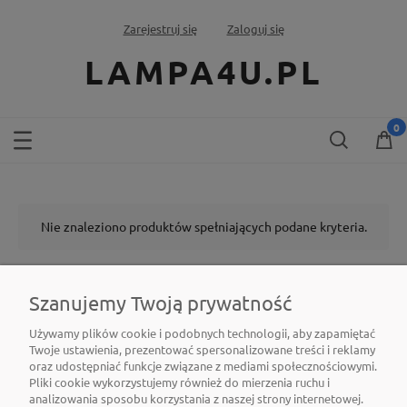
Zarejestruj się
Zaloguj się
LAMPA4U.PL
Nie znaleziono produktów spełniających podane kryteria.
Szanujemy Twoją prywatność
Używamy plików cookie i podobnych technologii, aby zapamiętać
Twoje ustawienia, prezentować spersonalizowane treści i reklamy
oraz udostępniać funkcje związane z mediami społecznościowymi.
O NAS
Pliki cookie wykorzystujemy również do mierzenia ruchu i
analizowania sposobu korzystania z naszej strony internetowej.