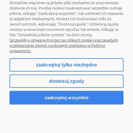
Domyślnie włączone są jedynie pliki niezbędne do poprawnego
OBSŁUGA KLIENTA
działania strony. Poniżej możesz zaakceptować wszystkie rodzaje
plików, klikając "Zaakceptuj wszystkie", lub odmówić ich używania
(z wyjątkiem niezbędnych). Możesz też dostosować pliki do
POMOC
swoich potrzeb, wybierając "Dostosuj zgody". Udzieloną zgodę
możesz w dowolnym momencie wycofać lub zmienić, klikając w
MOJE KONTO
link "Ustawienia plików cookies" na dole strony.
Szczegóły o używanych przez nas plikach cookie oraz zasadach
przetwarzania danych osobowych znajdziesz w Polityce
prywatności.
zaakceptuj tylko niezbędne
pokaż pełną wersję strony
dostosuj zgody
Sklep internetowy Shoper.pl
zaakceptuj wszystkie