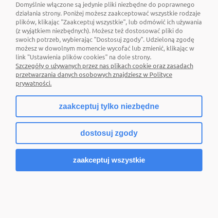
Domyślnie włączone są jedynie pliki niezbędne do poprawnego
działania strony. Poniżej możesz zaakceptować wszystkie rodzaje
plików, klikając "Zaakceptuj wszystkie", lub odmówić ich używania
(z wyjątkiem niezbędnych). Możesz też dostosować pliki do
swoich potrzeb, wybierając "Dostosuj zgody". Udzieloną zgodę
możesz w dowolnym momencie wycofać lub zmienić, klikając w
link "Ustawienia plików cookies" na dole strony.
Szczegóły o używanych przez nas plikach cookie oraz zasadach
przetwarzania danych osobowych znajdziesz w Polityce
prywatności.
zaakceptuj tylko niezbędne
ŻARÓWKA LED GU10 6,9W 575LM 4000K
OSRAM
dostosuj zgody
13,99 zł
zaakceptuj wszystkie
Powiadom o dostępności