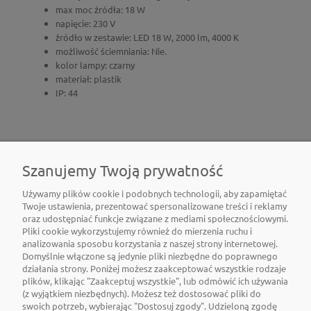
max moc źródła: 18 W
napięcie: 230 V
źródło w zestawie: LED 18 W, 2000 lm, 4000 K
możliwość ściemniania: Nie.
kolor lampy: czarny
materiał: plastik
IP: 44
Szanujemy Twoją prywatność
Używamy plików cookie i podobnych technologii, aby zapamiętać
Twoje ustawienia, prezentować spersonalizowane treści i reklamy
oraz udostępniać funkcje związane z mediami społecznościowymi.
Pliki cookie wykorzystujemy również do mierzenia ruchu i
O NAS
analizowania sposobu korzystania z naszej strony internetowej.
Domyślnie włączone są jedynie pliki niezbędne do poprawnego
działania strony. Poniżej możesz zaakceptować wszystkie rodzaje
OBSŁUGA KLIENTA
plików, klikając "Zaakceptuj wszystkie", lub odmówić ich używania
(z wyjątkiem niezbędnych). Możesz też dostosować pliki do
swoich potrzeb, wybierając "Dostosuj zgody". Udzieloną zgodę
POMOC