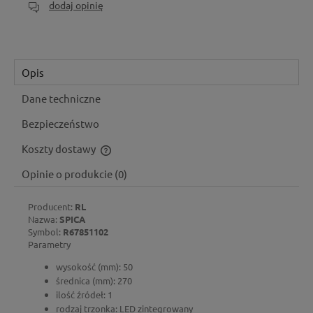
dodaj opinię
Opis
Dane techniczne
Bezpieczeństwo
Koszty dostawy
Cena nie zawiera ewentualnych kosztów płatności
Opinie o produkcie (0)
Producent:
RL
Nazwa:
SPICA
Symbol:
R67851102
Parametry
wysokość (mm): 50
średnica (mm): 270
ilość źródeł: 1
rodzaj trzonka: LED zintegrowany