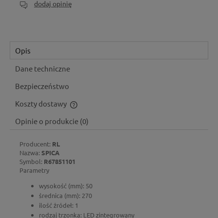
dodaj opinię
Opis
Dane techniczne
Bezpieczeństwo
Koszty dostawy
Cena nie zawiera ewentualnych kosztów płatności
Opinie o produkcie (0)
Producent:
RL
Nazwa:
SPICA
Symbol:
R67851101
Parametry
wysokość (mm): 50
średnica (mm): 270
ilość źródeł: 1
rodzaj trzonka: LED zintegrowany