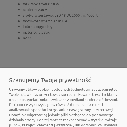
max moc źródła: 18 W
napięcie: 230 V
źródło w zestawie: LED 18 W, 2000 lm, 4000 K
możliwość ściemniania: Nie.
kolor lampy: biały
materiał: plastik
IP: 44
Szanujemy Twoją prywatność
Używamy plików cookie i podobnych technologii, aby zapamiętać
Twoje ustawienia, prezentować spersonalizowane treści i reklamy
oraz udostępniać funkcje związane z mediami społecznościowymi.
Pliki cookie wykorzystujemy również do mierzenia ruchu i
O NAS
analizowania sposobu korzystania z naszej strony internetowej.
Domyślnie włączone są jedynie pliki niezbędne do poprawnego
działania strony. Poniżej możesz zaakceptować wszystkie rodzaje
OBSŁUGA KLIENTA
plików, klikając "Zaakceptuj wszystkie", lub odmówić ich używania